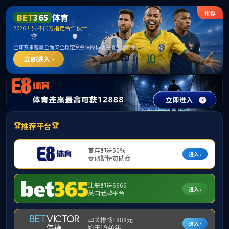
******
中国·永利集团(3044am-VIP认证)网站-Website Homepage
首页
学院概况
师资队伍
本科教育