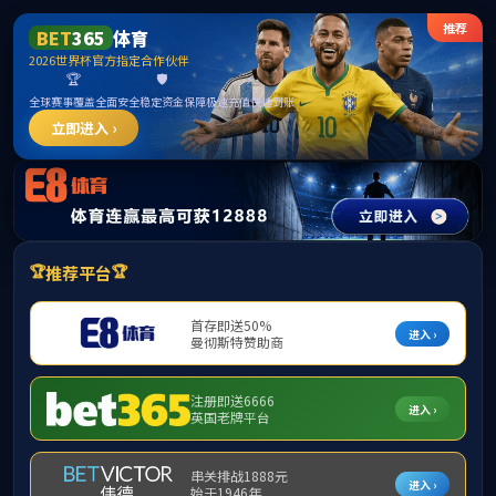
******
中国·永利集团(3044am-VIP认证)网站-Website Homepage
首页
学院概况
师资队伍
本科教育